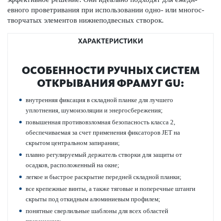
евного проветр­ивания при исполь­зовании одно- или многос­
твор­чатых элементов нижнепо­д­в­есных створок.
ХАРАКТЕРИСТИКИ
ОСОБЕННОСТИ РУЧНЫХ СИСТЕМ
ОТКРЫВАНИЯ ФРАМУГ GU:
внутренняя фиксация в складной планке для лучшего
уплотнения, шумои­з­ол­яции и энергосбережения;
повы­шенная против­овзломная безоп­асность класса 2,
обеспечиваемая за счет применения фиксат­оров JET на
скрытом центральном запирании;
плавно регулируемый держатель створки для защиты от
осадков, распол­оженный на окне;
легкое и быстрое раскрытие пер­едней складной планки;
все крепежные винты, а также тяговые и попе­р­ечные штанги
скрыты под откидным алюминиевым профилем;
понятные сверлильные шаблоны для всех обла­стей