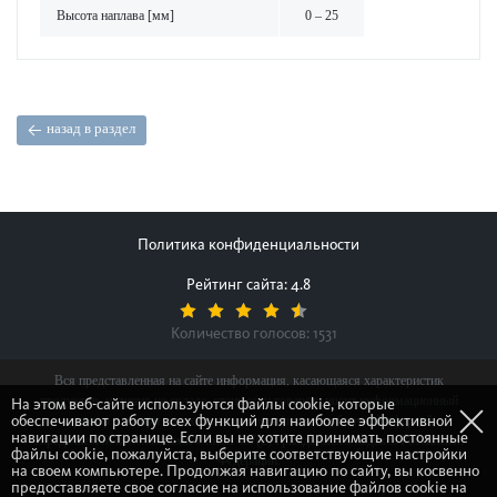
Высота нап­лава [мм]
0 – 25
назад в раздел
Политика конфиденциальности
Рейтинг сайта: 4.8
Количество голосов:
1531
Вся представленная на сайте информация, касающаяся характеристик
продуктов, наличия на складе, стоимости товаров, носит информационный
На этом веб-сайте используются файлы cookie, которые
обеспечивают работу всех функций для наиболее эффективной
характер и ни при каких условиях не является публичной офертой,
навигации по странице. Если вы не хотите принимать постоянные
определяемой положениями Статьи 437(2) Гражданского кодекса Российской
файлы cookie, пожалуйста, выберите соответствующие настройки
Федерации.
на своем компьютере. Продолжая навигацию по сайту, вы косвенно
предоставляете свое согласие на использование файлов cookie на