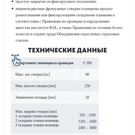
про­стое закрытие из фиксируемого пол­ожения;
нижнепо­д­в­есные фрамужные створки оснащены предо­х­
ранительными или фиксирующими складными план­ками в
соотв­е­тствии с Прав­и­лами по проверке и опреде­л­ению
качества института RAL, а также Прав­и­лами по техники безоп­
асности и охране труда Объединения отрасл­евых страховых
союзов.
ТЕХНИЧЕСКИЕ ДАННЫЕ
Ассортимент имеющихся при­в­одов
F 200
Макс. вес створки [кг]
80
Мин. высота створки [мм]
250
Занимаемая площадь [мм]
20
Мин. ширина створки [мм]
350 – 1200
1 складная планка-нож­ницы
2 складные планки-нож­ницы
1201 – 2400
3 складные планки-нож­ницы
2401 – 3600