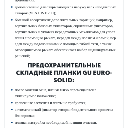
применения;
дополнительно для открывающихся наружу верхнепо­д­в­есных
створок (VENTUS F 200);
большой ассортимент дополнительных вариаций, например,
вертик­альных боковых фиксат­оров, спрят­анных фиксат­оров,
вертик­альных и угловых пер­едат­очных механизмов для управ­
ления с помощью рычага, пер­едач между косяком и рамой, пер­
едач между подоко­нни­ками с помощью гибкой тяги, а также
отсоединяемого рычага обеспечивает выбор индив­идуальных
решений;
ПРЕДО­Х­РАНИТЕЛЬНЫЕ
СКЛАДНЫЕ ПЛАНКИ GU EURO-
SOLID:
после очистки окна, планки мягко пер­емещаются в
фиксируемое пол­ожение;
крепежные элементы и ленты не требуются;
автом­ат­ический фиксатор створки без длительного процесса
блокировки;
плавная наст­ройка нео­б­ход­имой позиции очистки;