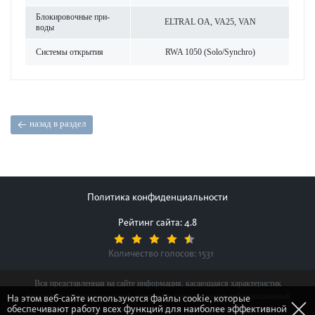
Блокировочные при­
ELTRAL OA, VA25, VAN
воды
Сис­темы открытия
RWA 1050 (Solo/Synchro)
назад в раздел
Политика конфиденциальности
Рейтинг сайта: 4.8
Количество голосов:
1531
Вся представленная на сайте информация, касающаяся характеристик
продуктов, наличия на складе, стоимости товаров, носит информационный
На этом веб-сайте используются файлы cookie, которые
обеспечивают работу всех функций для наиболее эффективной
характер и ни при каких условиях не является публичной офертой,