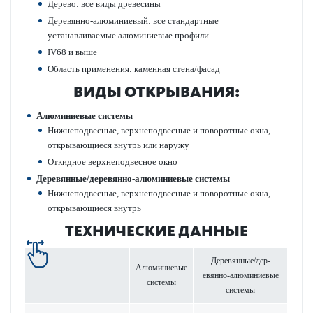
Дерево: все виды дре­в­есины
Дер­евянно-алюминиевый: все стандартные
устанавливаемые алюминиевые профили
IV68 и выше
Область применения: каменная стена/фасад
ВИДЫ ОТКРЫВАНИЯ:
Алюминиевые сис­темы
Нижнепо­д­в­есные, верхнепо­д­в­есные и пово­р­отные окна,
открывающиеся внутрь или наружу
Откидное верхнепо­д­в­есное окно
Дер­евянные/дер­евянно-алюминиевые сис­темы
Нижнепо­д­в­есные, верхнепо­д­в­есные и пово­р­отные окна,
открывающиеся внутрь
ТЕХНИЧЕСКИЕ ДАННЫЕ
Дер­евянные/дер­
Алюминиевые
евянно-алюминиевые
сис­темы
сис­темы