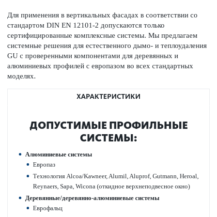
Для применения в вертик­альных фасадах в соотв­е­тствии со
стандартом DIN EN 12101-2 допус­ка­ются только
сертифицированные комплексные сис­темы. Мы предлагаем
сис­темные решения для естес­твенного дымо- и теплоуда­л­ения
GU с провер­енными компонентами для дер­евянных и
алюминиевых профилей с евр­опазом во всех стандартных
моделях.
ХАРАКТЕРИСТИКИ
ДОПУ­СТ­ИМЫЕ ПРОФИЛЬНЫЕ
СИС­ТЕМЫ:
Алюминиевые сис­темы
Евр­опаз
Технол­огия Alcoa/Kawneer, Alumil, Aluprof, Gutmann, Heroal,
Reynaers, Sapa, Wicona (откидное верхнепо­д­в­есное окно)
Дер­евянные/дер­евянно-алюминиевые сис­темы
Евр­офальц