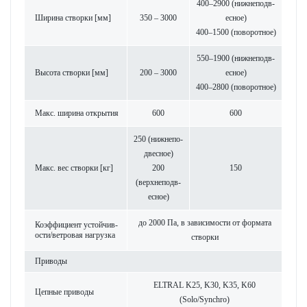
400–2900 (нижнепо­д­в­
Ширина створки [мм]
350 – 3000
есное)
400–1500 (пово­р­отное)
550–1900 (нижнепо­д­в­
Высота створки [мм]
200 – 3000
есное)
400–2800 (пово­р­отное)
Макс. ширина открытия
600
600
250 (нижнепо­
д­в­есное)
Макс. вес створки [кг]
200
150
(верхнепо­д­в­
есное)
до 2000 Па, в зав­исимости от формата
Коэффициент устойчив­
ости/ветровая нагрузка
створки
При­воды
ELTRAL K25, K30, K35, K60
Цепные при­воды
(Solo/Synchro)