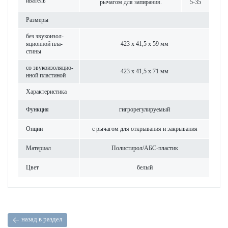
иватель
рычагом для запирания.
5-35
Размеры
без звук­ои­з­ол­
яцио­нной пла­
423 x 41,5 x 59 мм
стины
со звук­ои­з­ол­яцио­
423 x 41,5 x 71 мм
нной пла­стиной
Хар­актер­и­с­тика
Функция
гигро­р­егулируемый
Опции
с рычагом для открывания и закрывания
Материал
Поли­с­тирол/АБС-пла­стик
Цвет
белый
назад в раздел