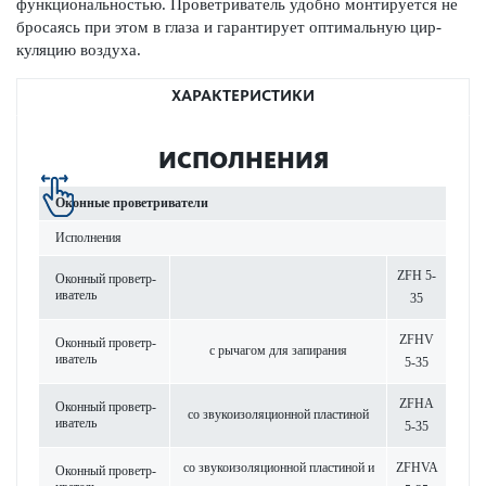
функцио­н­ально­стью. Проветр­иватель удобно монтируется не
бросаясь при этом в глаза и гар­антирует оптимальную цир­
куляцию воздуха.
ХАРАКТЕРИСТИКИ
ИСПОЛНЕНИЯ
Оконные проветр­иватели
Исполнения
ZFH 5-
Оконный проветр­
иватель
35
ZFHV
Оконный проветр­
с рычагом для запирания
иватель
5-35
ZFHA
Оконный проветр­
со звук­ои­з­ол­яцио­нной пла­стиной
иватель
5-35
со звук­ои­з­ол­яцио­нной пла­стиной и
ZFHVA
Оконный проветр­