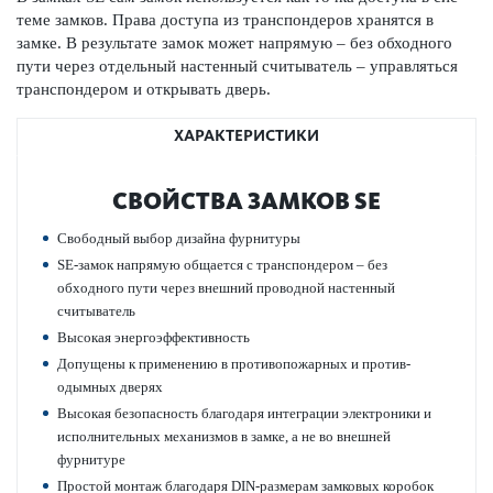
теме замков. Права дос­тупа из транспондеров хранятся в
замке. В результате замок может напрямую – без обходного
пути через отдельный настенный считыватель – управляться
транспондером и открывать дверь.
ХАРАКТЕРИСТИКИ
СВОЙСТВА ЗАМКОВ SE
Свободный выбор дизайна фурнитуры
SE-замок напрямую общается с транспондером – без
обходного пути через внешний про­водной настенный
считыватель
Выс­окая энергоэффективность
Допущены к применению в против­опожарных и проти­в­
одымных дверях
Выс­окая безоп­асность благодаря интеграции электроники и
исполнительных механизмов в замке, а не во внешней
фурнитуре
Простой монтаж благодаря DIN-размерам зам­ковых кор­обок