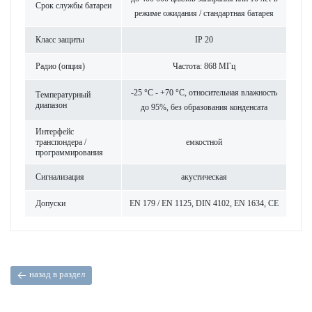
Срок службы бат­ареи
режиме ожидания / стандартная бат­арея
Класс защиты
IP 20
Радио (опция)
Частота: 868 МГц
-25 °C - +70 °C, относительная влажность
Темпер­ат­урный
диапазон
до 95%, без обра­зования конденсата
Интерфейс
транспондера /
емкос­тной
программирования
Сигнал­изация
аку­стическая
Допуски
EN 179 / EN 1125, DIN 4102, EN 1634, CE
назад в раздел