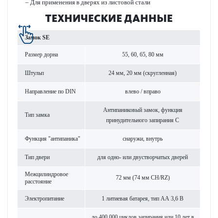
– Для применения в дверях из лис­товой стали
ТЕХНИЧЕСКИЕ ДАННЫЕ
Замок SE
Размер дорна
55, 60, 65, 80 мм
Штульп
24 мм, 20 мм (скруг­л­енная)
Направ­ление по DIN
влево / вправо
Антипани­к­овый замок, функция
Тип замка
принудительного запирания C
Функция "антипаника"
снаружи, внутрь
Тип двери
для одно- или двуст­вор­чатых дверей
Межцилиндровое
72 мм (74 мм CH/RZ)
расстояние
Электропитание
1 литиевая бат­арея, тип АА 3,6 В
до 400 000 циклов запирания или 10 лет в