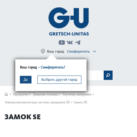
Ваш город
Симферополь
Регистрация
Вход
Ваш город
– Симферополь?
МЕНЮ
Да
Выбрать другой город
Продукты
Дверная техника
Системы запирания
Электромеханическая система запирания SE
Замок SE
ЗАМОК SE