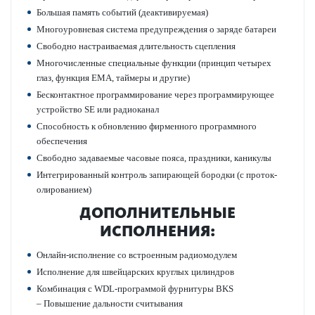
Большая память событий (деактив­ируемая)
Многоур­овневая сис­тема предупрежд­ения о заряде бат­ареи
Свободно наст­раиваемая длительность сцеп­ления
Многочис­ленные специальные функции (принцип чет­ырех
глаз, функция EMA, таймеры и другие)
Бес­к­онтактное программирование через программирующее
устройство SE или радио­к­анал
Спосо­бность к обнов­лению фирменного программного
обеспечения
Свободно задаваемые часовые пояса, праздники, каникулы
Интегриро­ванный контроль запи­рающей бор­одки (с проток­
олированием)
ДОПОЛНИТЕЛЬНЫЕ
ИСПОЛНЕНИЯ:
Онлайн-исполнение со встроенным радио­модулем
Исполнение для швейцарских круглых цилиндров
Комб­инация с WDL-программой фурнитуры BKS
– Повы­шение дальности считывания