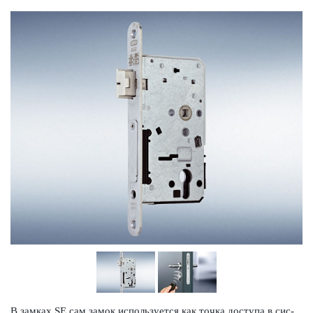
В замках SE сам замок исполь­зуется как точка дос­тупа в сис­