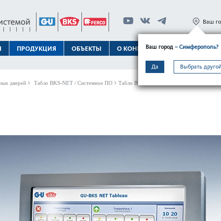
Ваш г
Ваш город
– Симферополь?
Я
ПРОДУКЦИЯ
ОБЪЕКТЫ
О КОНЦЕРНЕ
ТЕХПОДДЕРЖК
Да
Выбрать другой
ных дверей
Табло BKS-NET / Системное ПО
Табло BKS NET