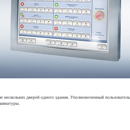
е нес­кольких дверей одного здания. Уполномоченный поль­зовател
в­иа­туры.