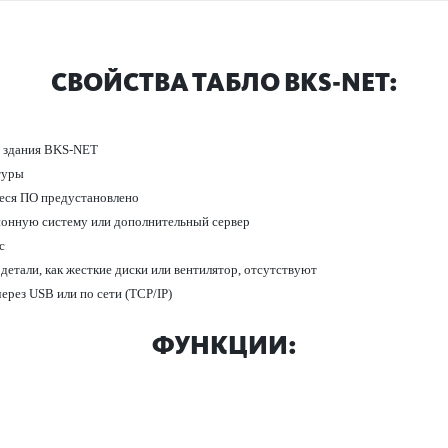
СВОЙСТВА ТАБЛО BKS-NET:
ти здания BKS-NET
­туры
еся ПО предус­танов­лено
о­нную сис­тему или дополнительный сервер
с
етали, как жес­ткие диски или вентилятор, отсутствуют
рез USB или по сети (TCP/IP)
ФУНКЦИИ: