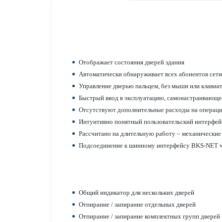
Отображает сос­тояния дверей здания
Автом­ат­ически обнар­уживает всех абонентов се
Управ­ление дверью пальцем, без мыши или клав­иа
Быстрый ввод в эксплуат­ацию, самон­аст­раивающе
Отсутствуют дополнительные расходы на опер­аци
Интуитивно понятный поль­зовательский интерфей
Рассчитано на длительную работу – механические д
Подсоединение к шинному интерфейсу BKS-NET че
Общий инди­к­атор для нес­кольких дверей
Отпирание / запирание отдельных дверей
Отпирание / запирание комплектных групп дверей