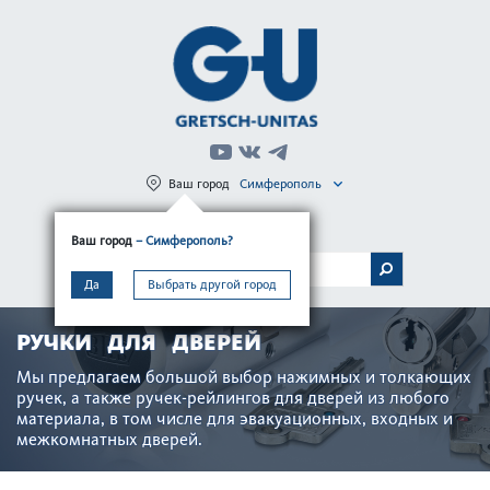
Ваш город
Симферополь
Регистрация
Вход
Ваш город
– Симферополь?
МЕНЮ
Да
Выбрать другой город
РУЧКИ ДЛЯ ДВЕРЕЙ
Мы предлагаем большой выбор нажимных и тол­кающих
ручек, а также ручек-рейлингов для дверей из любого
материала, в том числе для эвакуацио­нных, входных и
межкомнатных дверей.