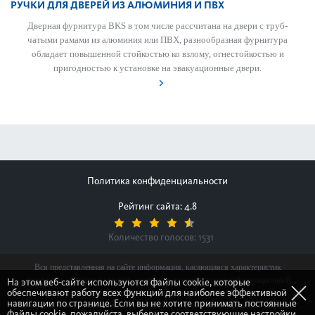
РУЧКИ ДЛЯ ДВЕРЕЙ ИЗ АЛЮМИНИЯ И ПВХ
Дверная фурнитура BKS в том числе рассчитана на двери с труб­
чатыми рамами из алюминия или ПВХ, разнообразная фурнитура
обладает повышенной стой­костью ко взлому, огн­ес­той­костью и
пригодн­остью к установке на эвакуацио­нные двери.
Политика конфиденциальности
Рейтинг сайта: 4.8
Количество голосов:
1531
Вся представленная на сайте информация, касающаяся характеристик
продуктов, наличия на складе, стоимости товаров, носит информационный
На этом веб-сайте используются файлы cookie, которые
обеспечивают работу всех функций для наиболее эффективной
характер и ни при каких условиях не является публичной офертой,
навигации по странице. Если вы не хотите принимать постоянные
определяемой положениями Статьи 437(2) Гражданского кодекса Российской
файлы cookie, пожалуйста, выберите соответствующие настройки