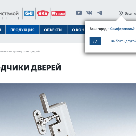
Ваш г
Ваш город
– Симферополь?
Я
ПРОДУКЦИЯ
ОБЪЕКТЫ
О КОНЦЕРНЕ
ТЕХПОДДЕРЖК
Да
Выбрать другой
ованные доводчики дверей
ДЧИКИ ДВЕРЕЙ