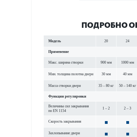
ПОД­РОБНО О
Модель
20
24
Применение
Макс. ширина створки
900 мм
1000 мм
Мин. толщина пол­отна двери
30 мм
40 мм
Масса створки двери
35 – 80 кг
50 – 140 кг
Функции регулировки
Величины сил закрывания
1 – 2
2 – 3
по EN 1154
Скор­ость закрывания
Захлопывание двери