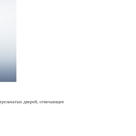
рель­чатых дверей, отве­чающее