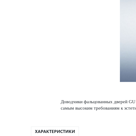
Довод­чики фальцованных дверей GU –
самым выс­оким требованиям к эсте­ти
ХАРАКТЕРИСТИКИ