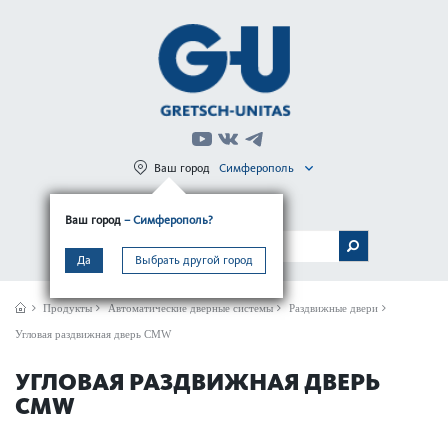
Ваш город
Симферополь
Регистрация
Вход
Ваш город
– Симферополь?
МЕНЮ
Да
Выбрать другой город
Продукты
Автом­ат­ические дверные сис­темы
Раздвижные двери
Угловая раздвижная дверь CMW
УГЛОВАЯ РАЗДВИЖНАЯ ДВЕРЬ
CMW