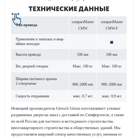
ТЕХНИЧЕСКИЕ ДАННЫЕ
compactMaster
compactMaster
Тип при­вода
CMW
CMW-F
Применение в запасных и авар­
ийных выходах
Высота при­вода
100 мм
100 мм
Вес дверной створки
Макс. 100 кг
Макс. 100 кг
Ширина свет­ового проема
2-створ­чатые
900–2000 мм
900–2000 мм
Скор­ость открывания
макс. 0,7 м/с
макс. 0,9 м/с
Немецкий производитель Gretsch Unitas изготавливает угловые
раздвижные двери на заказ с доставкой по Симферополе, а также
по всей России для частного и коттеджного строительства,
многоквартирного строительства и общественных зданий. Мы
предоставляем широкий спектр качественных услуг, начиная от