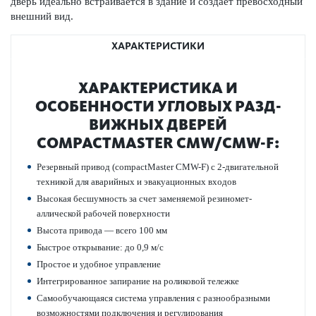
дверь идеально встраивается в здание и создает превосходный
внешний вид.
ХАРАКТЕРИСТИКИ
ХАР­АКТЕР­И­С­ТИКА И
ОСОБЕННОСТИ УГЛОВЫХ РАЗ­Д­
ВИЖНЫХ ДВЕРЕЙ
COMPACTMASTER CMW/CMW-F:
Рез­ервный привод (compactMaster CMW-F) с 2-двигательной
техникой для авар­ийных и эвакуацио­нных входов
Выс­окая бесшумность за счет заменяемой рези­номет­
аллической рабочей пове­рхности
Высота при­вода — всего 100 мм
Быстрое открывание: до 0,9 м/с
Про­стое и удобное управ­ление
Интегриро­ванное запирание на роли­к­овой тел­ежке
Самообучающаяся сис­тема управ­ления с разнообразными
возможно­с­тями под­ключения и регулирования