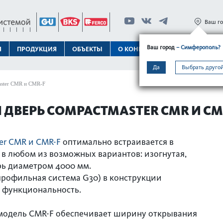
Ваш г
Ваш город
– Симферополь?
Я
ПРОДУКЦИЯ
ОБЪЕКТЫ
О КОНЦЕРНЕ
ТЕХПОДДЕРЖК
Да
Выбрать другой
aster CMR и CMR-F
ДВЕРЬ COMPACTMASTER CMR И CM
er CMR и CMR-F
оптимально встраивается в
в любом из возможных вариантов: изогнутая,
рь диаметром 4000 мм.
рофильная система G30) в конструкции
с функциональность.
модель CMR-F обеспечивает ширину открывания