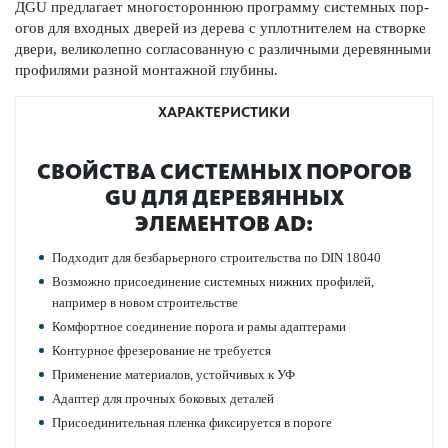
ДGU предлагает многос­тор­оннюю программу сис­темных пор­
огов для входных дверей из дерева с уплотнителем на створке
двери, велик­ол­епно согласованную с различными дер­евянными
профи­лями разной монтажной глубины.
ХАРАКТЕРИСТИКИ
СВОЙСТВА СИС­ТЕМНЫХ ПОР­ОГОВ
GU ДЛЯ ДЕР­ЕВЯННЫХ
ЭЛЕМЕНТОВ AD:
Подходит для безба­рьерного строительства по DIN 18040
Возможно присо­единение сис­темных нижних профилей,
например в новом строительстве
Комфортное соединение порога и рамы адаптерами
Контурное фрез­ер­ование не требуется
Применение матер­иалов, устойчивых к УФ
Адаптер для прочных боковых дет­алей
Присо­единительная пленка фиксируется в пороге