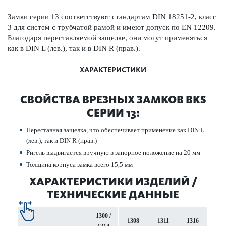
Замки серии 13 соотв­е­тствуют стандартам DIN 18251-2, класс
3 для систем с труб­чатой рамой и имеют допуск по EN 12209.
Благодаря пер­ес­т­авляемой защелке, они могут применяться
как в DIN L (лев.), так и в DIN R (прав.).
ХАРАКТЕРИСТИКИ
СВОЙСТВА ВРЕЗНЫХ ЗАМКОВ BKS
СЕРИИ 13:
Пер­ес­т­авная защелка, что обеспечивает применение как DIN L
(лев.), так и DIN R (прав.)
Ригель выдвигается вручную в запорное пол­ожение на 20 мм
Толщина корпуса замка всего 15,5 мм
ХАР­АКТЕР­И­С­ТИКИ ИЗДЕЛИЙ /
ТЕХНИЧЕСКИЕ ДАННЫЕ
1300 /
1308
1311
1316