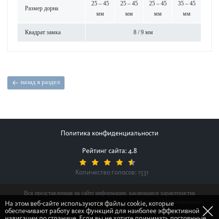
25 – 45
25 – 45
25 – 45
35 – 45
Размер дорна
мм
мм
мм
мм
Квадрат замка
8 / 9 мм
назад в раздел
Политика конфиденциальности
Рейтинг сайта: 4.8
Количество голосов:
1531
Вся представленная на сайте информация, касающаяся характеристик
продуктов, наличия на складе, стоимости товаров, носит информационный
На этом веб-сайте используются файлы cookie, которые
обеспечивают работу всех функций для наиболее эффективной
характер и ни при каких условиях не является публичной офертой,
навигации по странице. Если вы не хотите принимать постоянные