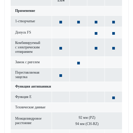
1314
Применение
1-створ­чатые
Допуск FS
Комб­инируемый
с электрическим
отпиранием
Замок с риг­елем
Пер­ес­т­авляемая
защелка
Функция антипаники
Функция Е
Технические данные
92 мм (PZ)
Межцилиндровое
расстояние
94 мм (CH-RZ)