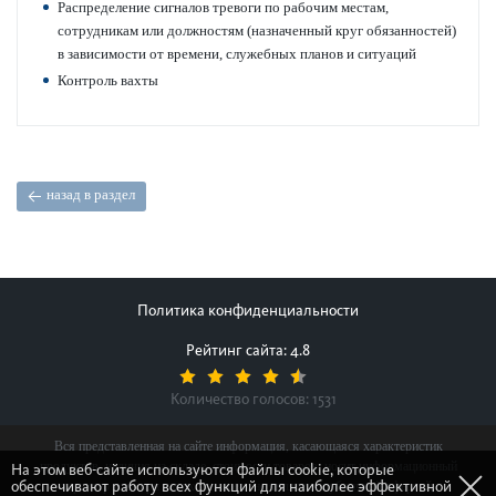
Распреде­л­ение сигналов тревоги по рабочим местам,
сотрудникам или должно­стям (назн­аченный круг обя­занно­стей)
в зав­исимости от времени, служебных планов и ситуаций
Контроль вахты
назад в раздел
Политика конфиденциальности
Рейтинг сайта: 4.8
Количество голосов:
1531
Вся представленная на сайте информация, касающаяся характеристик
продуктов, наличия на складе, стоимости товаров, носит информационный
На этом веб-сайте используются файлы cookie, которые
обеспечивают работу всех функций для наиболее эффективной
характер и ни при каких условиях не является публичной офертой,