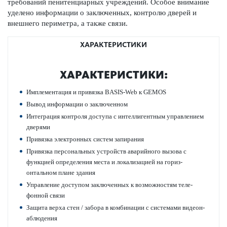
требований пенитенциарных учрежд­ений. Особое внимание
уде­лено информации о заключенных, контролю дверей и
внешнего пер­иметра, а также связи.
ХАРАКТЕРИСТИКИ
ХАР­АКТЕР­И­С­ТИКИ:
Импл­ементация и привязка BASIS-Web к GEMOS
Вывод информации о заключенном
Интеграция контроля дос­тупа с интеллиг­ентным управ­лением
дверями
Привязка электронных систем запирания
Привязка персон­альных устройств авар­ийного вызова с
функцией опреде­л­ения места и локал­изацией на гор­и­з­
онтальном плане здания
Управ­ление дос­тупом заключенных к возможно­стям тел­е­
фонной связи
Защита верха стен / забора в комб­инации с сис­темами видеон­
аблюдения