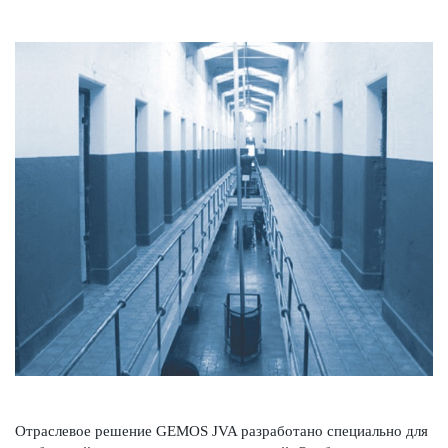
Отрасл­евое решение GEMOS JVA раз­р­а­ботано специально для